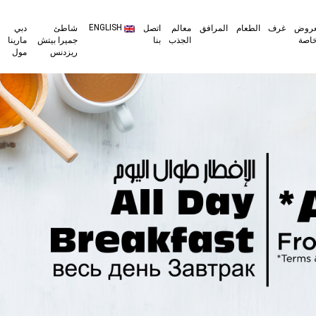
ENGLISH
مرافق
معالم
اتصل
شاطئ
دبي
مول
مدين
الجذب
بنا
جميرا بيتش
مارينا
ابن
دبي
ريزدنس
مول
بطوطة
للإع