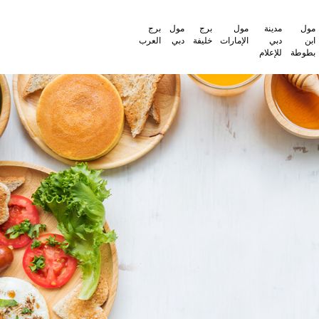
ة
مول
برج
مول
برج
الإمارات
خليفة
دبي
العرب
لام