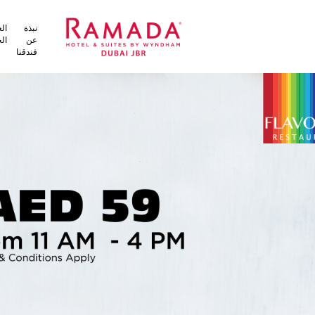
نبذة
العروض
غرف
الطعام
ال
عن
الخاصة
فندقنا