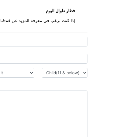
ramadajbr.com
|
dining@ramadajbr.com
|
+971 4 399 9
جز الآن
فطار طوال اليوم
إذا كنت ترغب في معرفة المزيد عن فندقنا، يرجى الاتصال بنا من خلال