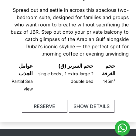
Spread out and settle in across this spacious two-
bedroom suite, designed for families and groups
who want room to breathe without sacrificing the
buzz of JBR. Step out onto your private balcony to
catch glimpses of the Arabian Gulf alongside
Dubai's iconic skyline — the perfect spot for
morning coffee or evening unwinding.
حجم
حجم السرير (ق)
عوامل
الغرفة
الجذب
2 single beds , 1 extra-large
Partial Sea
double bed
145m²
view
RESERVE
SHOW DETAILS